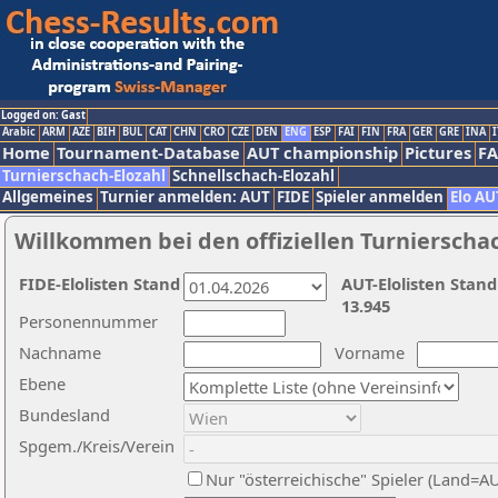
Logged on: Gast
Arabic
ARM
AZE
BIH
BUL
CAT
CHN
CRO
CZE
DEN
ENG
ESP
FAI
FIN
FRA
GER
GRE
INA
I
Home
Tournament-Database
AUT championship
Pictures
F
Turnierschach-Elozahl
Schnellschach-Elozahl
Allgemeines
Turnier anmelden: AUT
FIDE
Spieler anmelden
Elo AU
Willkommen bei den offiziellen Turnierscha
FIDE-Elolisten Stand
AUT-Elolisten Stand
13.945
Personennummer
Nachname
Vorname
Ebene
Bundesland
Spgem./Kreis/Verein
Nur "österreichische" Spieler (Land=A