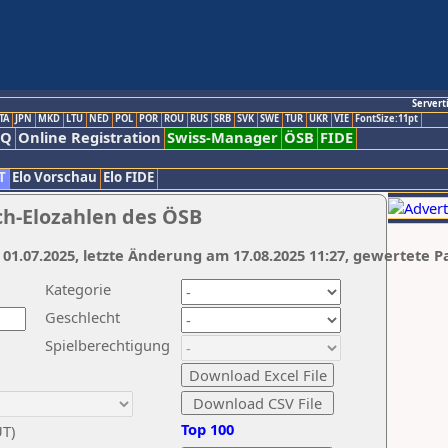
Servert
TA
JPN
MKD
LTU
NED
POL
POR
ROU
RUS
SRB
SVK
SWE
TUR
UKR
VIE
FontSize:11pt
AQ
Online Registration
Swiss-Manager
ÖSB
FIDE
T
Elo Vorschau
Elo FIDE
ch-Elozahlen des ÖSB
 01.07.2025, letzte Änderung am 17.08.2025 11:27, gewertete P
Kategorie
Geschlecht
Spielberechtigung
Top 100
UT)