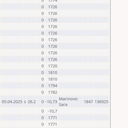
0
1774
0
1726
0
1726
0
1726
0
1726
0
1726
0
1726
0
1726
0
1726
0
1726
0
1720
0
1810
0
1810
0
1794
0
1782
Marinovic
05.04.2025
s
26.2
0
-10,73
1847
136925
Sara
0
-10,7
0
1771
0
1771