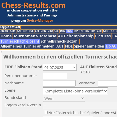
Logged on: Gast
Arabic
ARM
AZE
BIH
BUL
CAT
CHN
CRO
CZE
DEN
ENG
ESP
FAI
FIN
FRA
GER
GRE
INA
I
Home
Tournament-Database
AUT championship
Pictures
F
Turnierschach-Elozahl
Schnellschach-Elozahl
Allgemeines
Turnier anmelden: AUT
FIDE
Spieler anmelden
Elo AU
Willkommen bei den offiziellen Turnierscha
FIDE-Elolisten Stand
AUT-Elolisten Stand
7.518
Personennummer
Nachname
Vorname
Ebene
Bundesland
Spgem./Kreis/Verein
Nur "österreichische" Spieler (Land=A