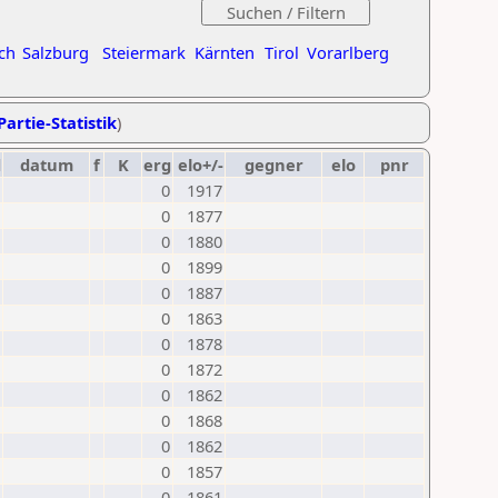
ch
Salzburg
Steiermark
Kärnten
Tirol
Vorarlberg
Partie-Statistik
)
d
datum
f
K
erg
elo+/-
gegner
elo
pnr
0
1917
0
1877
0
1880
0
1899
0
1887
0
1863
0
1878
0
1872
0
1862
0
1868
0
1862
0
1857
0
1861