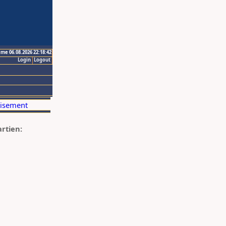
ime 06.08.2026 22:18:42
Login
Logout
artien: