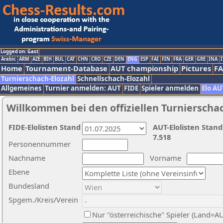
Logged on: Gast
Arabic
ARM
AZE
BIH
BUL
CAT
CHN
CRO
CZE
DEN
ENG
ESP
FAI
FIN
FRA
GER
GRE
INA
I
Home
Tournament-Database
AUT championship
Pictures
F
Turnierschach-Elozahl
Schnellschach-Elozahl
Allgemeines
Turnier anmelden: AUT
FIDE
Spieler anmelden
Elo AU
Willkommen bei den offiziellen Turnierscha
FIDE-Elolisten Stand
AUT-Elolisten Stand
7.518
Personennummer
Nachname
Vorname
Ebene
Bundesland
Spgem./Kreis/Verein
Nur "österreichische" Spieler (Land=A