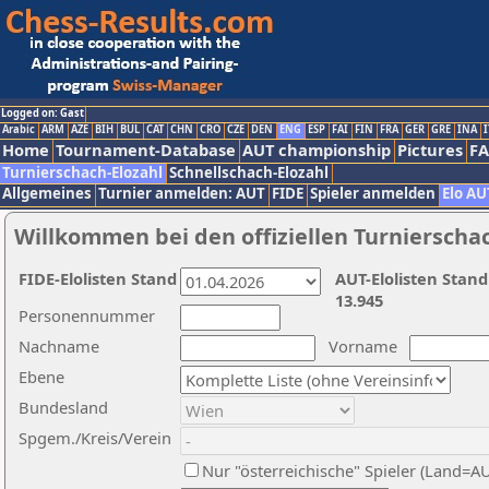
Logged on: Gast
Arabic
ARM
AZE
BIH
BUL
CAT
CHN
CRO
CZE
DEN
ENG
ESP
FAI
FIN
FRA
GER
GRE
INA
I
Home
Tournament-Database
AUT championship
Pictures
F
Turnierschach-Elozahl
Schnellschach-Elozahl
Allgemeines
Turnier anmelden: AUT
FIDE
Spieler anmelden
Elo AU
Willkommen bei den offiziellen Turnierscha
FIDE-Elolisten Stand
AUT-Elolisten Stand
13.945
Personennummer
Nachname
Vorname
Ebene
Bundesland
Spgem./Kreis/Verein
Nur "österreichische" Spieler (Land=A