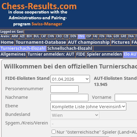
Logged on: Gast
Arabic
ARM
AZE
BIH
BUL
CAT
CHN
CRO
CZE
DEN
ENG
ESP
FAI
FIN
FRA
GER
GRE
INA
I
Home
Tournament-Database
AUT championship
Pictures
F
Turnierschach-Elozahl
Schnellschach-Elozahl
Allgemeines
Turnier anmelden: AUT
FIDE
Spieler anmelden
Elo AU
Willkommen bei den offiziellen Turnierscha
FIDE-Elolisten Stand
AUT-Elolisten Stand
13.945
Personennummer
Nachname
Vorname
Ebene
Bundesland
Spgem./Kreis/Verein
Nur "österreichische" Spieler (Land=A