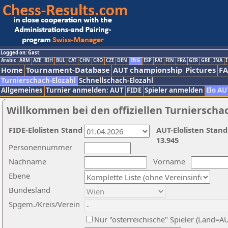
Logged on: Gast
Arabic
ARM
AZE
BIH
BUL
CAT
CHN
CRO
CZE
DEN
ENG
ESP
FAI
FIN
FRA
GER
GRE
INA
I
Home
Tournament-Database
AUT championship
Pictures
F
Turnierschach-Elozahl
Schnellschach-Elozahl
Allgemeines
Turnier anmelden: AUT
FIDE
Spieler anmelden
Elo AU
Willkommen bei den offiziellen Turnierscha
FIDE-Elolisten Stand
AUT-Elolisten Stand
13.945
Personennummer
Nachname
Vorname
Ebene
Bundesland
Spgem./Kreis/Verein
Nur "österreichische" Spieler (Land=A