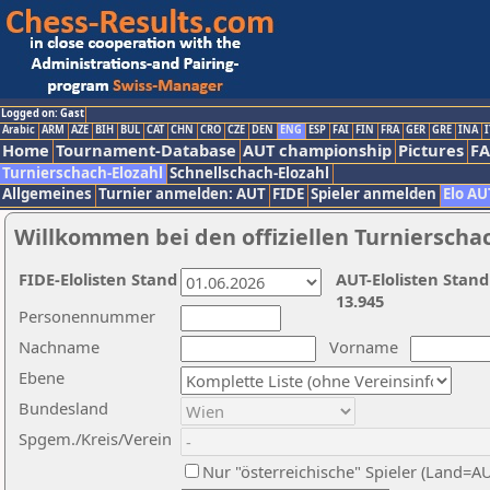
Logged on: Gast
Arabic
ARM
AZE
BIH
BUL
CAT
CHN
CRO
CZE
DEN
ENG
ESP
FAI
FIN
FRA
GER
GRE
INA
I
Home
Tournament-Database
AUT championship
Pictures
F
Turnierschach-Elozahl
Schnellschach-Elozahl
Allgemeines
Turnier anmelden: AUT
FIDE
Spieler anmelden
Elo AU
Willkommen bei den offiziellen Turnierscha
FIDE-Elolisten Stand
AUT-Elolisten Stand
13.945
Personennummer
Nachname
Vorname
Ebene
Bundesland
Spgem./Kreis/Verein
Nur "österreichische" Spieler (Land=A