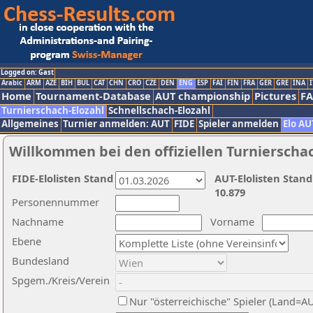
Logged on: Gast
Arabic
ARM
AZE
BIH
BUL
CAT
CHN
CRO
CZE
DEN
ENG
ESP
FAI
FIN
FRA
GER
GRE
INA
I
Home
Tournament-Database
AUT championship
Pictures
F
Turnierschach-Elozahl
Schnellschach-Elozahl
Allgemeines
Turnier anmelden: AUT
FIDE
Spieler anmelden
Elo AU
Willkommen bei den offiziellen Turnierscha
FIDE-Elolisten Stand
AUT-Elolisten Stand
10.879
Personennummer
Nachname
Vorname
Ebene
Bundesland
Spgem./Kreis/Verein
Nur "österreichische" Spieler (Land=A