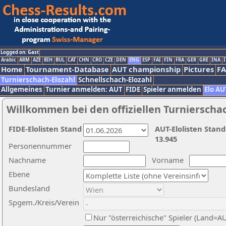
Logged on: Gast
Arabic
ARM
AZE
BIH
BUL
CAT
CHN
CRO
CZE
DEN
ENG
ESP
FAI
FIN
FRA
GER
GRE
INA
I
Home
Tournament-Database
AUT championship
Pictures
F
Turnierschach-Elozahl
Schnellschach-Elozahl
Allgemeines
Turnier anmelden: AUT
FIDE
Spieler anmelden
Elo AU
Willkommen bei den offiziellen Turnierscha
FIDE-Elolisten Stand
AUT-Elolisten Stand
13.945
Personennummer
Nachname
Vorname
Ebene
Bundesland
Spgem./Kreis/Verein
Nur "österreichische" Spieler (Land=A