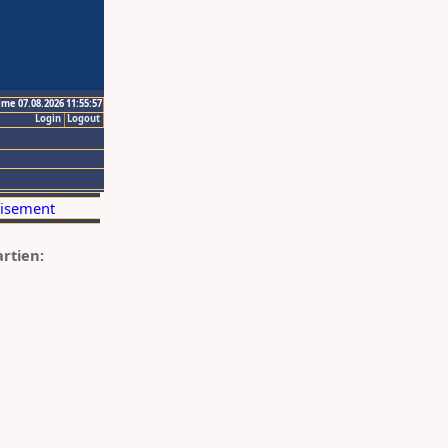
ime 07.08.2026 11:55:57
Login
Logout
artien: