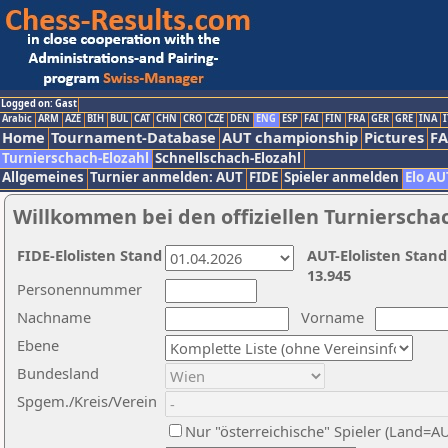
Logged on: Gast
Arabic
ARM
AZE
BIH
BUL
CAT
CHN
CRO
CZE
DEN
ENG
ESP
FAI
FIN
FRA
GER
GRE
INA
I
Home
Tournament-Database
AUT championship
Pictures
F
Turnierschach-Elozahl
Schnellschach-Elozahl
Allgemeines
Turnier anmelden: AUT
FIDE
Spieler anmelden
Elo AU
Willkommen bei den offiziellen Turnierscha
FIDE-Elolisten Stand
AUT-Elolisten Stand
13.945
Personennummer
Nachname
Vorname
Ebene
Bundesland
Spgem./Kreis/Verein
Nur "österreichische" Spieler (Land=A