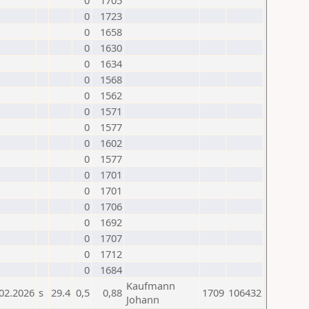
0
1705
0
1723
0
1658
0
1630
0
1634
0
1568
0
1562
0
1571
0
1577
0
1602
0
1577
0
1701
0
1701
0
1706
0
1692
0
1707
0
1712
0
1684
Kaufmann
02.2026
s
29.4
0,5
0,88
1709
106432
Johann