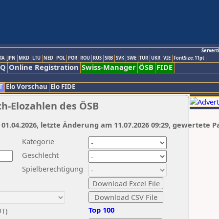
Servert
TA
JPN
MKD
LTU
NED
POL
POR
ROU
RUS
SRB
SVK
SWE
TUR
UKR
VIE
FontSize:11pt
AQ
Online Registration
Swiss-Manager
ÖSB
FIDE
T
Elo Vorschau
Elo FIDE
ch-Elozahlen des ÖSB
 01.04.2026, letzte Änderung am 11.07.2026 09:29, gewertete P
Kategorie
Geschlecht
Spielberechtigung
Top 100
UT)