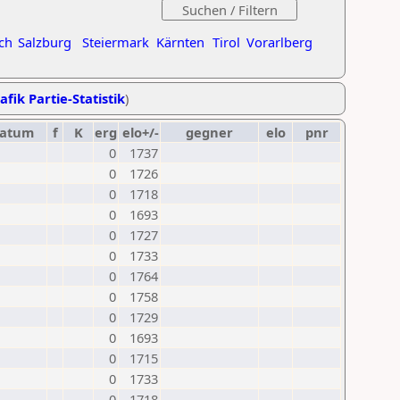
ch
Salzburg
Steiermark
Kärnten
Tirol
Vorarlberg
afik Partie-Statistik
)
atum
f
K
erg
elo+/-
gegner
elo
pnr
0
1737
0
1726
0
1718
0
1693
0
1727
0
1733
0
1764
0
1758
0
1729
0
1693
0
1715
0
1733
0
1718