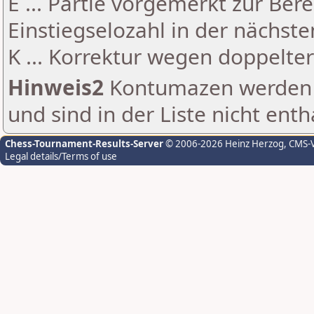
E ... Partie vorgemerkt zur Be
Einstiegselozahl in der nächst
K ... Korrektur wegen doppelt
Hinweis2
Kontumazen werden g
und sind in der Liste nicht enth
Chess-Tournament-Results-Server
© 2006-2026 Heinz Herzog
, CMS-
Legal details/Terms of use