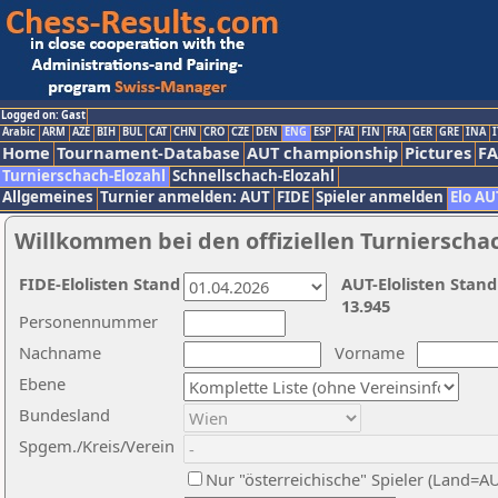
Logged on: Gast
Arabic
ARM
AZE
BIH
BUL
CAT
CHN
CRO
CZE
DEN
ENG
ESP
FAI
FIN
FRA
GER
GRE
INA
I
Home
Tournament-Database
AUT championship
Pictures
F
Turnierschach-Elozahl
Schnellschach-Elozahl
Allgemeines
Turnier anmelden: AUT
FIDE
Spieler anmelden
Elo AU
Willkommen bei den offiziellen Turnierscha
FIDE-Elolisten Stand
AUT-Elolisten Stand
13.945
Personennummer
Nachname
Vorname
Ebene
Bundesland
Spgem./Kreis/Verein
Nur "österreichische" Spieler (Land=A