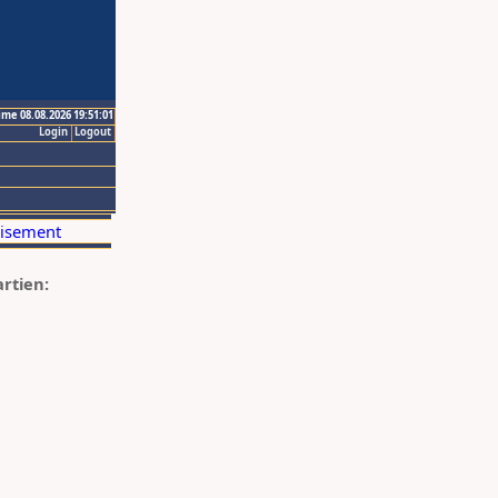
ime 08.08.2026 19:51:01
Login
Logout
artien: