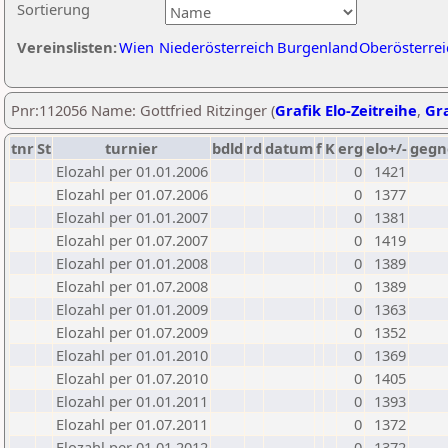
Sortierung
Vereinslisten:
Wien
Niederösterreich
Burgenland
Oberösterrei
Pnr:112056 Name: Gottfried Ritzinger (
Grafik Elo-Zeitreihe
,
Gra
tnr
St
turnier
bdld
rd
datum
f
K
erg
elo+/-
gegn
Elozahl per 01.01.2006
0
1421
Elozahl per 01.07.2006
0
1377
Elozahl per 01.01.2007
0
1381
Elozahl per 01.07.2007
0
1419
Elozahl per 01.01.2008
0
1389
Elozahl per 01.07.2008
0
1389
Elozahl per 01.01.2009
0
1363
Elozahl per 01.07.2009
0
1352
Elozahl per 01.01.2010
0
1369
Elozahl per 01.07.2010
0
1405
Elozahl per 01.01.2011
0
1393
Elozahl per 01.07.2011
0
1372
Elozahl per 01.01.2012
0
1372