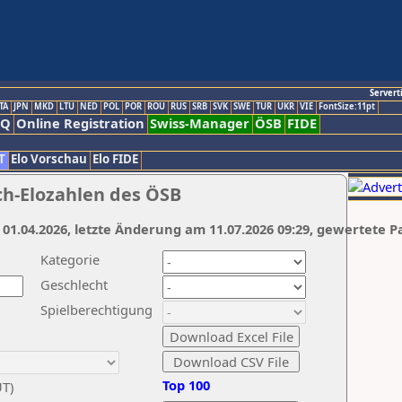
Servert
TA
JPN
MKD
LTU
NED
POL
POR
ROU
RUS
SRB
SVK
SWE
TUR
UKR
VIE
FontSize:11pt
AQ
Online Registration
Swiss-Manager
ÖSB
FIDE
T
Elo Vorschau
Elo FIDE
ch-Elozahlen des ÖSB
 01.04.2026, letzte Änderung am 11.07.2026 09:29, gewertete P
Kategorie
Geschlecht
Spielberechtigung
Top 100
UT)