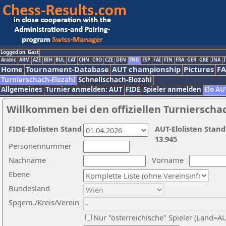
Logged on: Gast
Arabic
ARM
AZE
BIH
BUL
CAT
CHN
CRO
CZE
DEN
ENG
ESP
FAI
FIN
FRA
GER
GRE
INA
I
Home
Tournament-Database
AUT championship
Pictures
F
Turnierschach-Elozahl
Schnellschach-Elozahl
Allgemeines
Turnier anmelden: AUT
FIDE
Spieler anmelden
Elo AU
Willkommen bei den offiziellen Turnierscha
FIDE-Elolisten Stand
AUT-Elolisten Stand
13.945
Personennummer
Nachname
Vorname
Ebene
Bundesland
Spgem./Kreis/Verein
Nur "österreichische" Spieler (Land=A