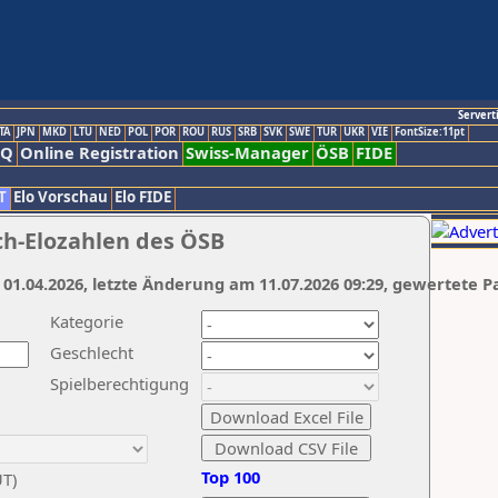
Servert
TA
JPN
MKD
LTU
NED
POL
POR
ROU
RUS
SRB
SVK
SWE
TUR
UKR
VIE
FontSize:11pt
AQ
Online Registration
Swiss-Manager
ÖSB
FIDE
T
Elo Vorschau
Elo FIDE
ch-Elozahlen des ÖSB
 01.04.2026, letzte Änderung am 11.07.2026 09:29, gewertete P
Kategorie
Geschlecht
Spielberechtigung
Top 100
UT)