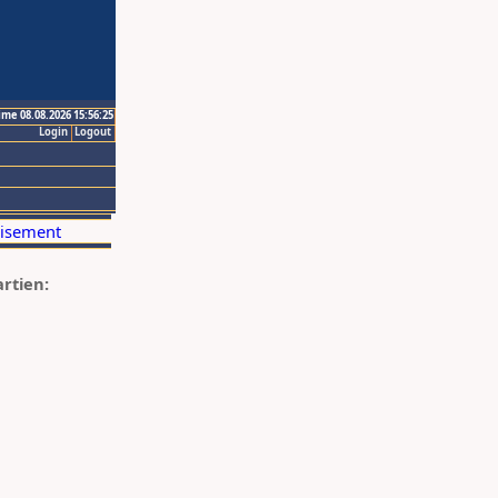
ime 08.08.2026 15:56:25
Login
Logout
artien: