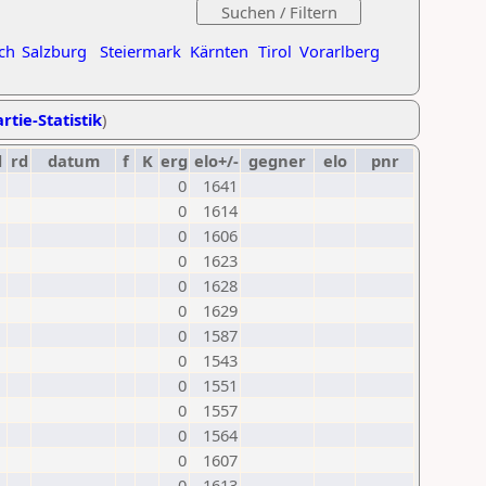
ch
Salzburg
Steiermark
Kärnten
Tirol
Vorarlberg
rtie-Statistik
)
d
rd
datum
f
K
erg
elo+/-
gegner
elo
pnr
0
1641
0
1614
0
1606
0
1623
0
1628
0
1629
0
1587
0
1543
0
1551
0
1557
0
1564
0
1607
0
1613