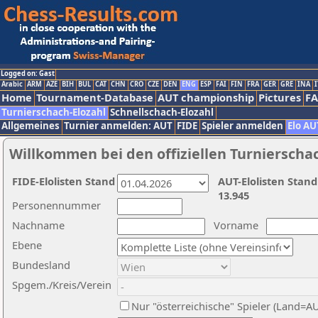
Logged on: Gast
Arabic
ARM
AZE
BIH
BUL
CAT
CHN
CRO
CZE
DEN
ENG
ESP
FAI
FIN
FRA
GER
GRE
INA
I
Home
Tournament-Database
AUT championship
Pictures
F
Turnierschach-Elozahl
Schnellschach-Elozahl
Allgemeines
Turnier anmelden: AUT
FIDE
Spieler anmelden
Elo AU
Willkommen bei den offiziellen Turnierscha
FIDE-Elolisten Stand
AUT-Elolisten Stand
13.945
Personennummer
Nachname
Vorname
Ebene
Bundesland
Spgem./Kreis/Verein
Nur "österreichische" Spieler (Land=A