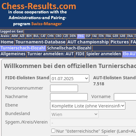
Logged on: Gast
Arabic
ARM
AZE
BIH
BUL
CAT
CHN
CRO
CZE
DEN
ENG
ESP
FAI
FIN
FRA
GER
GRE
INA
I
Home
Tournament-Database
AUT championship
Pictures
F
Turnierschach-Elozahl
Schnellschach-Elozahl
Allgemeines
Turnier anmelden: AUT
FIDE
Spieler anmelden
Elo AU
Willkommen bei den offiziellen Turnierscha
FIDE-Elolisten Stand
AUT-Elolisten Stand
7.518
Personennummer
Nachname
Vorname
Ebene
Bundesland
Spgem./Kreis/Verein
Nur "österreichische" Spieler (Land=A