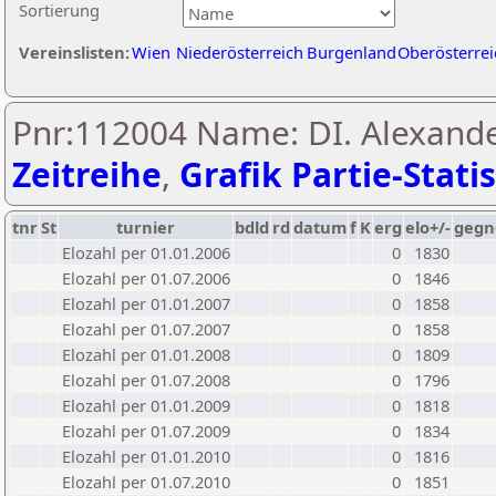
Sortierung
Vereinslisten:
Wien
Niederösterreich
Burgenland
Oberösterrei
Pnr:112004 Name: DI. Alexande
Zeitreihe
,
Grafik Partie-Statis
tnr
St
turnier
bdld
rd
datum
f
K
erg
elo+/-
gegn
Elozahl per 01.01.2006
0
1830
Elozahl per 01.07.2006
0
1846
Elozahl per 01.01.2007
0
1858
Elozahl per 01.07.2007
0
1858
Elozahl per 01.01.2008
0
1809
Elozahl per 01.07.2008
0
1796
Elozahl per 01.01.2009
0
1818
Elozahl per 01.07.2009
0
1834
Elozahl per 01.01.2010
0
1816
Elozahl per 01.07.2010
0
1851