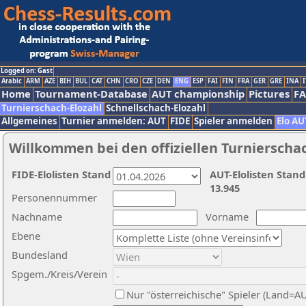
Logged on: Gast
Arabic
ARM
AZE
BIH
BUL
CAT
CHN
CRO
CZE
DEN
ENG
ESP
FAI
FIN
FRA
GER
GRE
INA
I
Home
Tournament-Database
AUT championship
Pictures
F
Turnierschach-Elozahl
Schnellschach-Elozahl
Allgemeines
Turnier anmelden: AUT
FIDE
Spieler anmelden
Elo AU
Willkommen bei den offiziellen Turnierscha
FIDE-Elolisten Stand
AUT-Elolisten Stand
13.945
Personennummer
Nachname
Vorname
Ebene
Bundesland
Spgem./Kreis/Verein
Nur "österreichische" Spieler (Land=A