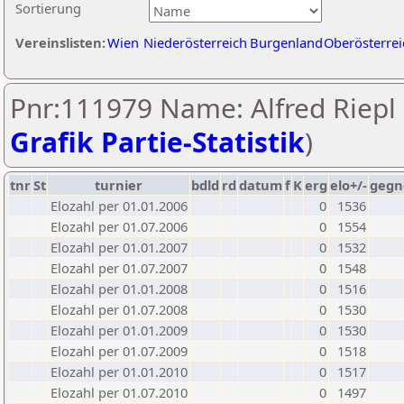
Sortierung
Vereinslisten:
Wien
Niederösterreich
Burgenland
Oberösterrei
Pnr:111979 Name: Alfred Riepl 
Grafik Partie-Statistik
)
tnr
St
turnier
bdld
rd
datum
f
K
erg
elo+/-
gegn
Elozahl per 01.01.2006
0
1536
Elozahl per 01.07.2006
0
1554
Elozahl per 01.01.2007
0
1532
Elozahl per 01.07.2007
0
1548
Elozahl per 01.01.2008
0
1516
Elozahl per 01.07.2008
0
1530
Elozahl per 01.01.2009
0
1530
Elozahl per 01.07.2009
0
1518
Elozahl per 01.01.2010
0
1517
Elozahl per 01.07.2010
0
1497