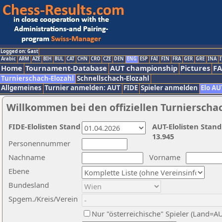
Logged on: Gast
Arabic
ARM
AZE
BIH
BUL
CAT
CHN
CRO
CZE
DEN
ENG
ESP
FAI
FIN
FRA
GER
GRE
INA
I
Home
Tournament-Database
AUT championship
Pictures
F
Turnierschach-Elozahl
Schnellschach-Elozahl
Allgemeines
Turnier anmelden: AUT
FIDE
Spieler anmelden
Elo AU
Willkommen bei den offiziellen Turnierscha
FIDE-Elolisten Stand
AUT-Elolisten Stand
13.945
Personennummer
Nachname
Vorname
Ebene
Bundesland
Spgem./Kreis/Verein
Nur "österreichische" Spieler (Land=A