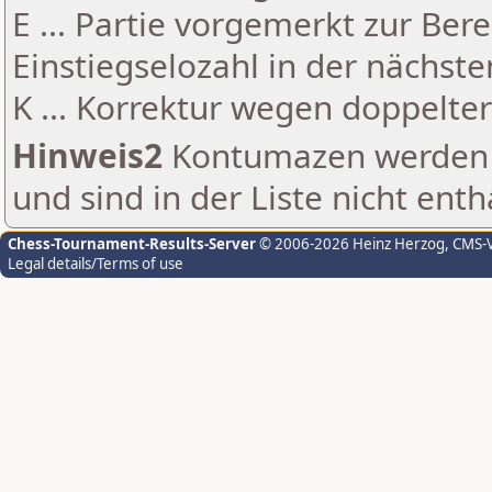
E ... Partie vorgemerkt zur Be
Einstiegselozahl in der nächst
K ... Korrektur wegen doppelt
Hinweis2
Kontumazen werden g
und sind in der Liste nicht enth
Chess-Tournament-Results-Server
© 2006-2026 Heinz Herzog
, CMS-
Legal details/Terms of use