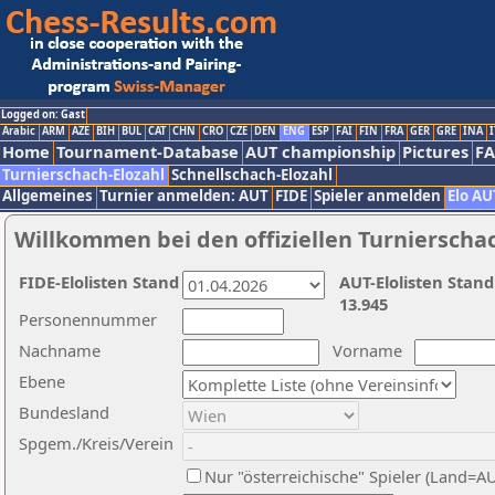
Logged on: Gast
Arabic
ARM
AZE
BIH
BUL
CAT
CHN
CRO
CZE
DEN
ENG
ESP
FAI
FIN
FRA
GER
GRE
INA
I
Home
Tournament-Database
AUT championship
Pictures
F
Turnierschach-Elozahl
Schnellschach-Elozahl
Allgemeines
Turnier anmelden: AUT
FIDE
Spieler anmelden
Elo AU
Willkommen bei den offiziellen Turnierscha
FIDE-Elolisten Stand
AUT-Elolisten Stand
13.945
Personennummer
Nachname
Vorname
Ebene
Bundesland
Spgem./Kreis/Verein
Nur "österreichische" Spieler (Land=A