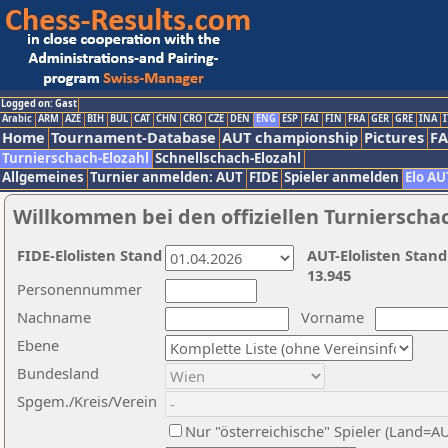
Logged on: Gast
Arabic
ARM
AZE
BIH
BUL
CAT
CHN
CRO
CZE
DEN
ENG
ESP
FAI
FIN
FRA
GER
GRE
INA
I
Home
Tournament-Database
AUT championship
Pictures
F
Turnierschach-Elozahl
Schnellschach-Elozahl
Allgemeines
Turnier anmelden: AUT
FIDE
Spieler anmelden
Elo AU
Willkommen bei den offiziellen Turnierscha
FIDE-Elolisten Stand
AUT-Elolisten Stand
13.945
Personennummer
Nachname
Vorname
Ebene
Bundesland
Spgem./Kreis/Verein
Nur "österreichische" Spieler (Land=A