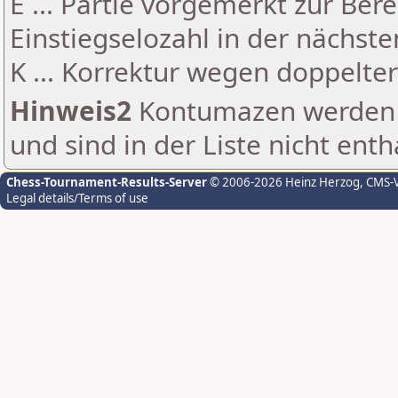
E ... Partie vorgemerkt zur Be
Einstiegselozahl in der nächst
K ... Korrektur wegen doppelt
Hinweis2
Kontumazen werden g
und sind in der Liste nicht enth
Chess-Tournament-Results-Server
© 2006-2026 Heinz Herzog
, CMS-
Legal details/Terms of use