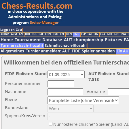
Logged on: Gast
Arabic
ARM
AZE
BIH
BUL
CAT
CHN
CRO
CZE
DEN
ENG
ESP
FAI
FIN
FRA
GER
GRE
INA
I
Home
Tournament-Database
AUT championship
Pictures
F
Turnierschach-Elozahl
Schnellschach-Elozahl
Allgemeines
Turnier anmelden: AUT
FIDE
Spieler anmelden
Elo AU
Willkommen bei den offiziellen Turnierscha
FIDE-Elolisten Stand
AUT-Elolisten Stand
7.518
Personennummer
Nachname
Vorname
Ebene
Bundesland
Spgem./Kreis/Verein
Nur "österreichische" Spieler (Land=A