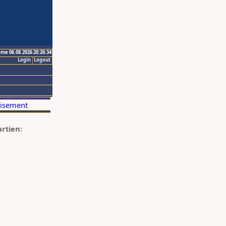
ime 06.08.2026 20:26:34
Login
Logout
artien: