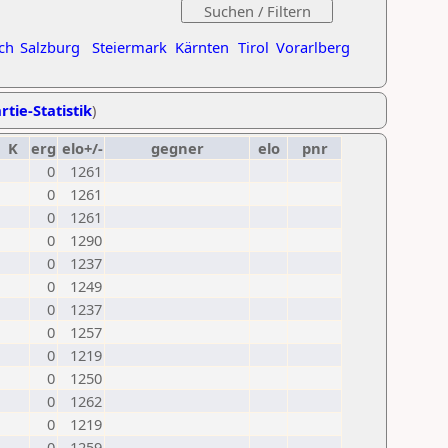
ch
Salzburg
Steiermark
Kärnten
Tirol
Vorarlberg
rtie-Statistik
)
K
erg
elo+/-
gegner
elo
pnr
0
1261
0
1261
0
1261
0
1290
0
1237
0
1249
0
1237
0
1257
0
1219
0
1250
0
1262
0
1219
0
1259