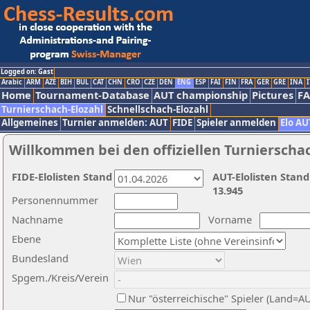
Logged on: Gast
Arabic
ARM
AZE
BIH
BUL
CAT
CHN
CRO
CZE
DEN
ENG
ESP
FAI
FIN
FRA
GER
GRE
INA
I
Home
Tournament-Database
AUT championship
Pictures
F
Turnierschach-Elozahl
Schnellschach-Elozahl
Allgemeines
Turnier anmelden: AUT
FIDE
Spieler anmelden
Elo AU
Willkommen bei den offiziellen Turnierscha
FIDE-Elolisten Stand
AUT-Elolisten Stand
13.945
Personennummer
Nachname
Vorname
Ebene
Bundesland
Spgem./Kreis/Verein
Nur "österreichische" Spieler (Land=A