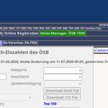
Servert
TA
JPN
MKD
LTU
NED
POL
POR
ROU
RUS
SRB
SVK
SWE
TUR
UKR
VIE
FontSize:11pt
AQ
Online Registration
Swiss-Manager
ÖSB
FIDE
T
Elo Vorschau
Elo FIDE
ch-Elozahlen des ÖSB
 01.04.2026, letzte Änderung am 11.07.2026 09:29, gewertete P
Kategorie
Geschlecht
Spielberechtigung
Top 100
UT)