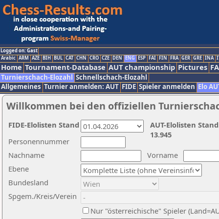
Logged on: Gast
Arabic
ARM
AZE
BIH
BUL
CAT
CHN
CRO
CZE
DEN
ENG
ESP
FAI
FIN
FRA
GER
GRE
INA
I
Home
Tournament-Database
AUT championship
Pictures
F
Turnierschach-Elozahl
Schnellschach-Elozahl
Allgemeines
Turnier anmelden: AUT
FIDE
Spieler anmelden
Elo AU
Willkommen bei den offiziellen Turnierscha
FIDE-Elolisten Stand
AUT-Elolisten Stand
13.945
Personennummer
Nachname
Vorname
Ebene
Bundesland
Spgem./Kreis/Verein
Nur "österreichische" Spieler (Land=A