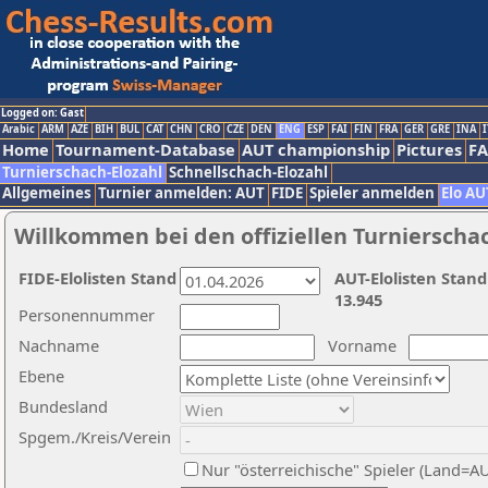
Logged on: Gast
Arabic
ARM
AZE
BIH
BUL
CAT
CHN
CRO
CZE
DEN
ENG
ESP
FAI
FIN
FRA
GER
GRE
INA
I
Home
Tournament-Database
AUT championship
Pictures
F
Turnierschach-Elozahl
Schnellschach-Elozahl
Allgemeines
Turnier anmelden: AUT
FIDE
Spieler anmelden
Elo AU
Willkommen bei den offiziellen Turnierscha
FIDE-Elolisten Stand
AUT-Elolisten Stand
13.945
Personennummer
Nachname
Vorname
Ebene
Bundesland
Spgem./Kreis/Verein
Nur "österreichische" Spieler (Land=A