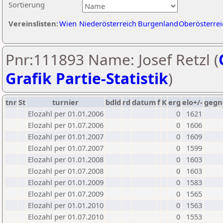
Sortierung
Vereinslisten:
Wien
Niederösterreich
Burgenland
Oberösterrei
Pnr:111893 Name: Josef Retzl (
Grafik Partie-Statistik
)
tnr
St
turnier
bdld
rd
datum
f
K
erg
elo+/-
gegn
Elozahl per 01.01.2006
0
1621
Elozahl per 01.07.2006
0
1606
Elozahl per 01.01.2007
0
1609
Elozahl per 01.07.2007
0
1599
Elozahl per 01.01.2008
0
1603
Elozahl per 01.07.2008
0
1603
Elozahl per 01.01.2009
0
1583
Elozahl per 01.07.2009
0
1565
Elozahl per 01.01.2010
0
1563
Elozahl per 01.07.2010
0
1553