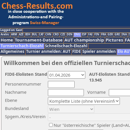
Logged on: Gast
Arabic
ARM
AZE
BIH
BUL
CAT
CHN
CRO
CZE
DEN
ENG
ESP
FAI
FIN
FRA
GER
GRE
INA
I
Home
Tournament-Database
AUT championship
Pictures
F
Turnierschach-Elozahl
Schnellschach-Elozahl
Allgemeines
Turnier anmelden: AUT
FIDE
Spieler anmelden
Elo AU
Willkommen bei den offiziellen Turnierscha
FIDE-Elolisten Stand
AUT-Elolisten Stand
13.945
Personennummer
Nachname
Vorname
Ebene
Bundesland
Spgem./Kreis/Verein
Nur "österreichische" Spieler (Land=A