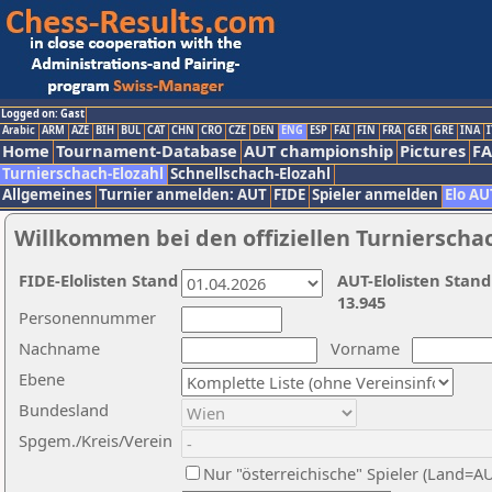
Logged on: Gast
Arabic
ARM
AZE
BIH
BUL
CAT
CHN
CRO
CZE
DEN
ENG
ESP
FAI
FIN
FRA
GER
GRE
INA
I
Home
Tournament-Database
AUT championship
Pictures
F
Turnierschach-Elozahl
Schnellschach-Elozahl
Allgemeines
Turnier anmelden: AUT
FIDE
Spieler anmelden
Elo AU
Willkommen bei den offiziellen Turnierscha
FIDE-Elolisten Stand
AUT-Elolisten Stand
13.945
Personennummer
Nachname
Vorname
Ebene
Bundesland
Spgem./Kreis/Verein
Nur "österreichische" Spieler (Land=A