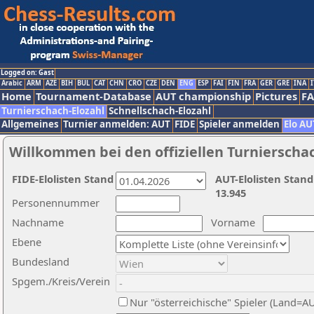
Logged on: Gast
Arabic
ARM
AZE
BIH
BUL
CAT
CHN
CRO
CZE
DEN
ENG
ESP
FAI
FIN
FRA
GER
GRE
INA
I
Home
Tournament-Database
AUT championship
Pictures
F
Turnierschach-Elozahl
Schnellschach-Elozahl
Allgemeines
Turnier anmelden: AUT
FIDE
Spieler anmelden
Elo AU
Willkommen bei den offiziellen Turnierscha
FIDE-Elolisten Stand
AUT-Elolisten Stand
13.945
Personennummer
Nachname
Vorname
Ebene
Bundesland
Spgem./Kreis/Verein
Nur "österreichische" Spieler (Land=A