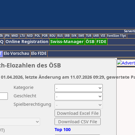
Servert
TA
JPN
MKD
LTU
NED
POL
POR
ROU
RUS
SRB
SVK
SWE
TUR
UKR
VIE
FontSize:11pt
AQ
Online Registration
Swiss-Manager
ÖSB
FIDE
T
Elo Vorschau
Elo FIDE
ch-Elozahlen des ÖSB
 01.04.2026, letzte Änderung am 11.07.2026 09:29, gewertete P
Kategorie
Geschlecht
Spielberechtigung
Top 100
UT)