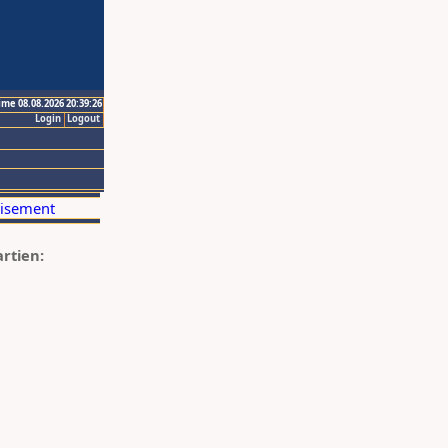
ime 08.08.2026 20:39:26
Login
Logout
artien: