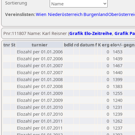
Sortierung
Vereinslisten:
Wien
Niederösterreich
Burgenland
Oberösterrei
Pnr:111807 Name: Karl Reisner (
Grafik Elo-Zeitreihe
,
Grafik Pa
tnr
St
turnier
bdld
rd
datum
f
K
erg
elo+/-
gegn
Elozahl per 01.01.2006
0
1453
Elozahl per 01.07.2006
0
1439
Elozahl per 01.01.2007
0
1467
Elozahl per 01.07.2007
0
1440
Elozahl per 01.01.2008
0
1399
Elozahl per 01.07.2008
0
1383
Elozahl per 01.01.2009
0
1255
Elozahl per 01.07.2009
0
1240
Elozahl per 01.01.2010
0
1231
Elozahl per 01.07.2010
0
1239
Elozahl per 01.01.2011
0
1262
Elozahl per 01.07.2011
0
1237
Elozahl per 01.01.2012
0
1292