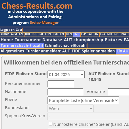
Logged on: Gast
Arabic
ARM
AZE
BIH
BUL
CAT
CHN
CRO
CZE
DEN
ENG
ESP
FAI
FIN
FRA
GER
GRE
INA
I
Home
Tournament-Database
AUT championship
Pictures
F
Turnierschach-Elozahl
Schnellschach-Elozahl
Allgemeines
Turnier anmelden: AUT
FIDE
Spieler anmelden
Elo AU
Willkommen bei den offiziellen Turnierscha
FIDE-Elolisten Stand
AUT-Elolisten Stand
13.945
Personennummer
Nachname
Vorname
Ebene
Bundesland
Spgem./Kreis/Verein
Nur "österreichische" Spieler (Land=A