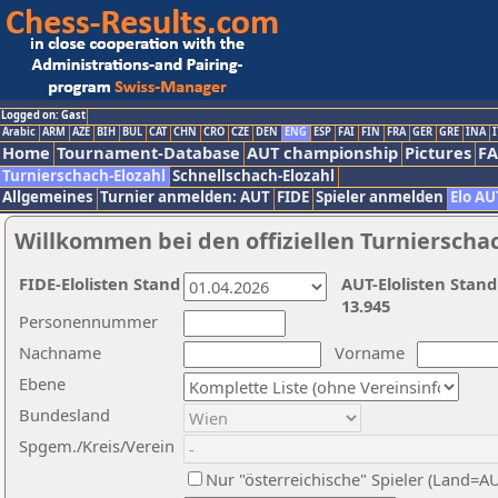
Logged on: Gast
Arabic
ARM
AZE
BIH
BUL
CAT
CHN
CRO
CZE
DEN
ENG
ESP
FAI
FIN
FRA
GER
GRE
INA
I
Home
Tournament-Database
AUT championship
Pictures
F
Turnierschach-Elozahl
Schnellschach-Elozahl
Allgemeines
Turnier anmelden: AUT
FIDE
Spieler anmelden
Elo AU
Willkommen bei den offiziellen Turnierscha
FIDE-Elolisten Stand
AUT-Elolisten Stand
13.945
Personennummer
Nachname
Vorname
Ebene
Bundesland
Spgem./Kreis/Verein
Nur "österreichische" Spieler (Land=A