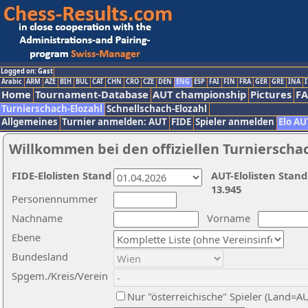
Logged on: Gast
Arabic
ARM
AZE
BIH
BUL
CAT
CHN
CRO
CZE
DEN
ENG
ESP
FAI
FIN
FRA
GER
GRE
INA
I
Home
Tournament-Database
AUT championship
Pictures
F
Turnierschach-Elozahl
Schnellschach-Elozahl
Allgemeines
Turnier anmelden: AUT
FIDE
Spieler anmelden
Elo AU
Willkommen bei den offiziellen Turnierscha
FIDE-Elolisten Stand
AUT-Elolisten Stand
13.945
Personennummer
Nachname
Vorname
Ebene
Bundesland
Spgem./Kreis/Verein
Nur "österreichische" Spieler (Land=A