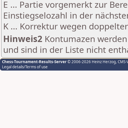
E ... Partie vorgemerkt zur Be
Einstiegselozahl in der nächst
K ... Korrektur wegen doppelt
Hinweis2
Kontumazen werden g
und sind in der Liste nicht enth
Chess-Tournament-Results-Server
© 2006-2026 Heinz Herzog
, CMS-
Legal details/Terms of use