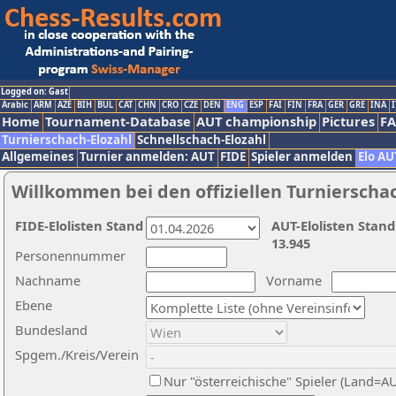
Logged on: Gast
Arabic
ARM
AZE
BIH
BUL
CAT
CHN
CRO
CZE
DEN
ENG
ESP
FAI
FIN
FRA
GER
GRE
INA
I
Home
Tournament-Database
AUT championship
Pictures
F
Turnierschach-Elozahl
Schnellschach-Elozahl
Allgemeines
Turnier anmelden: AUT
FIDE
Spieler anmelden
Elo AU
Willkommen bei den offiziellen Turnierscha
FIDE-Elolisten Stand
AUT-Elolisten Stand
13.945
Personennummer
Nachname
Vorname
Ebene
Bundesland
Spgem./Kreis/Verein
Nur "österreichische" Spieler (Land=A