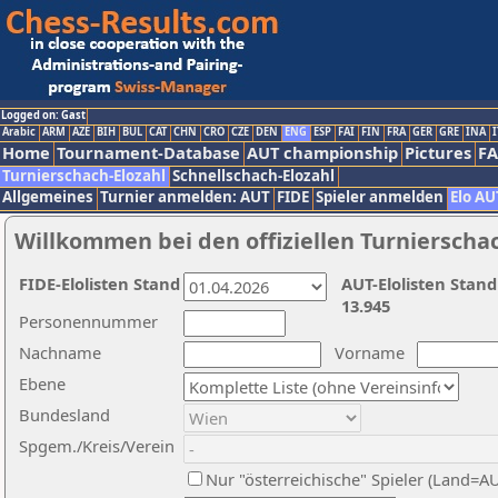
Logged on: Gast
Arabic
ARM
AZE
BIH
BUL
CAT
CHN
CRO
CZE
DEN
ENG
ESP
FAI
FIN
FRA
GER
GRE
INA
I
Home
Tournament-Database
AUT championship
Pictures
F
Turnierschach-Elozahl
Schnellschach-Elozahl
Allgemeines
Turnier anmelden: AUT
FIDE
Spieler anmelden
Elo AU
Willkommen bei den offiziellen Turnierscha
FIDE-Elolisten Stand
AUT-Elolisten Stand
13.945
Personennummer
Nachname
Vorname
Ebene
Bundesland
Spgem./Kreis/Verein
Nur "österreichische" Spieler (Land=A