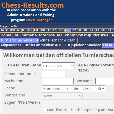
Logged on: Gast
Arabic
ARM
AZE
BIH
BUL
CAT
CHN
CRO
CZE
DEN
ENG
ESP
FAI
FIN
FRA
GER
GRE
INA
I
Home
Tournament-Database
AUT championship
Pictures
F
Turnierschach-Elozahl
Schnellschach-Elozahl
Allgemeines
Turnier anmelden: AUT
FIDE
Spieler anmelden
Elo AU
Willkommen bei den offiziellen Turnierscha
FIDE-Elolisten Stand
AUT-Elolisten Stand
13.945
Personennummer
Nachname
Vorname
Ebene
Bundesland
Spgem./Kreis/Verein
Nur "österreichische" Spieler (Land=A