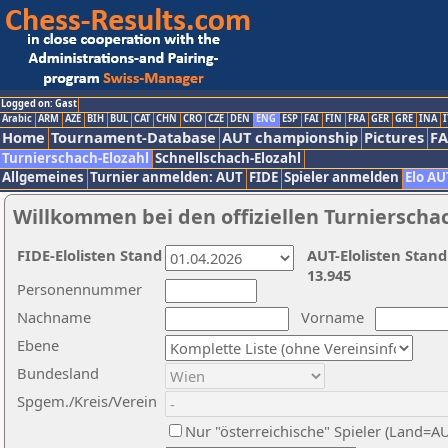
Logged on: Gast
Arabic
ARM
AZE
BIH
BUL
CAT
CHN
CRO
CZE
DEN
ENG
ESP
FAI
FIN
FRA
GER
GRE
INA
I
Home
Tournament-Database
AUT championship
Pictures
F
Turnierschach-Elozahl
Schnellschach-Elozahl
Allgemeines
Turnier anmelden: AUT
FIDE
Spieler anmelden
Elo AU
Willkommen bei den offiziellen Turnierscha
FIDE-Elolisten Stand
AUT-Elolisten Stand
13.945
Personennummer
Nachname
Vorname
Ebene
Bundesland
Spgem./Kreis/Verein
Nur "österreichische" Spieler (Land=A