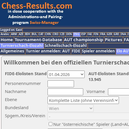
Logged on: Gast
Arabic
ARM
AZE
BIH
BUL
CAT
CHN
CRO
CZE
DEN
ENG
ESP
FAI
FIN
FRA
GER
GRE
INA
I
Home
Tournament-Database
AUT championship
Pictures
F
Turnierschach-Elozahl
Schnellschach-Elozahl
Allgemeines
Turnier anmelden: AUT
FIDE
Spieler anmelden
Elo AU
Willkommen bei den offiziellen Turnierscha
FIDE-Elolisten Stand
AUT-Elolisten Stand
13.945
Personennummer
Nachname
Vorname
Ebene
Bundesland
Spgem./Kreis/Verein
Nur "österreichische" Spieler (Land=A