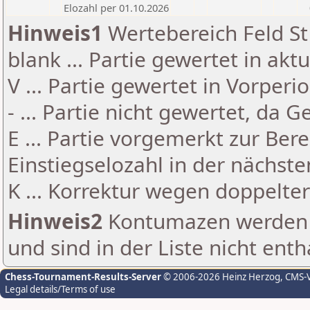
Elozahl per 01.10.2026
Hinweis1
Wertebereich Feld St 
blank ... Partie gewertet in akt
V ... Partie gewertet in Vorperi
- ... Partie nicht gewertet, da 
E ... Partie vorgemerkt zur Be
Einstiegselozahl in der nächst
K ... Korrektur wegen doppelt
Hinweis2
Kontumazen werden g
und sind in der Liste nicht enth
Chess-Tournament-Results-Server
© 2006-2026 Heinz Herzog
, CMS-
Legal details/Terms of use