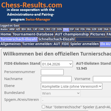
Logged on: Gast
Arabic
ARM
AZE
BIH
BUL
CAT
CHN
CRO
CZE
DEN
ENG
ESP
FAI
FIN
FRA
GER
GRE
INA
I
Home
Tournament-Database
AUT championship
Pictures
F
Turnierschach-Elozahl
Schnellschach-Elozahl
Allgemeines
Turnier anmelden: AUT
FIDE
Spieler anmelden
Elo AU
Willkommen bei den offiziellen Turnierscha
FIDE-Elolisten Stand
AUT-Elolisten Stand
13.945
Personennummer
Nachname
Vorname
Ebene
Bundesland
Spgem./Kreis/Verein
Nur "österreichische" Spieler (Land=A