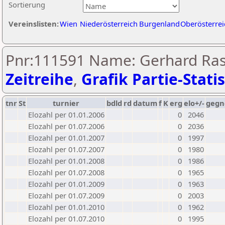
Sortierung
Vereinslisten:
Wien
Niederösterreich
Burgenland
Oberösterrei
Pnr:111591 Name: Gerhard Ras
Zeitreihe
,
Grafik Partie-Statis
tnr
St
turnier
bdld
rd
datum
f
K
erg
elo+/-
gegn
Elozahl per 01.01.2006
0
2046
Elozahl per 01.07.2006
0
2036
Elozahl per 01.01.2007
0
1997
Elozahl per 01.07.2007
0
1980
Elozahl per 01.01.2008
0
1986
Elozahl per 01.07.2008
0
1965
Elozahl per 01.01.2009
0
1963
Elozahl per 01.07.2009
0
2003
Elozahl per 01.01.2010
0
1962
Elozahl per 01.07.2010
0
1995