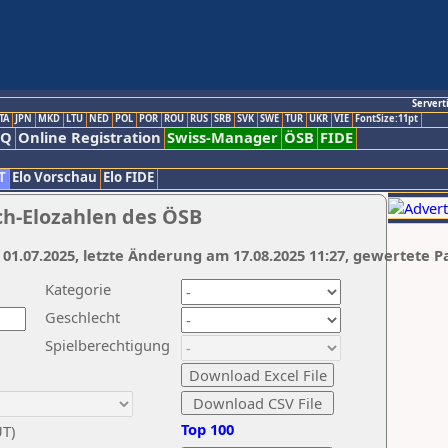
Servert
TA
JPN
MKD
LTU
NED
POL
POR
ROU
RUS
SRB
SVK
SWE
TUR
UKR
VIE
FontSize:11pt
AQ
Online Registration
Swiss-Manager
ÖSB
FIDE
T
Elo Vorschau
Elo FIDE
ch-Elozahlen des ÖSB
 01.07.2025, letzte Änderung am 17.08.2025 11:27, gewertete P
Kategorie
Geschlecht
Spielberechtigung
Top 100
UT)