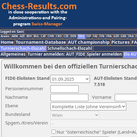
Logged on: Gast
Arabic
ARM
AZE
BIH
BUL
CAT
CHN
CRO
CZE
DEN
ENG
ESP
FAI
FIN
FRA
GER
GRE
INA
I
Home
Tournament-Database
AUT championship
Pictures
F
Turnierschach-Elozahl
Schnellschach-Elozahl
Allgemeines
Turnier anmelden: AUT
FIDE
Spieler anmelden
Elo AU
Willkommen bei den offiziellen Turnierscha
FIDE-Elolisten Stand
AUT-Elolisten Stand
7.518
Personennummer
Nachname
Vorname
Ebene
Bundesland
Spgem./Kreis/Verein
Nur "österreichische" Spieler (Land=A