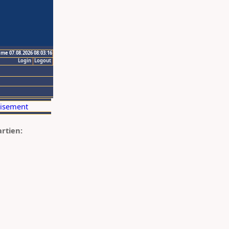
ime 07.08.2026 08:03:16
Login
Logout
artien: