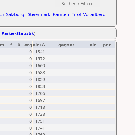
ch
Salzburg
Steiermark
Kärnten
Tirol
Vorarlberg
 Partie-Statistik
)
um
f
K
erg
elo+/-
gegner
elo
pnr
0
1541
0
1572
0
1660
0
1588
0
1829
0
1853
0
1706
0
1697
0
1718
0
1728
0
1751
0
1741
0
1762