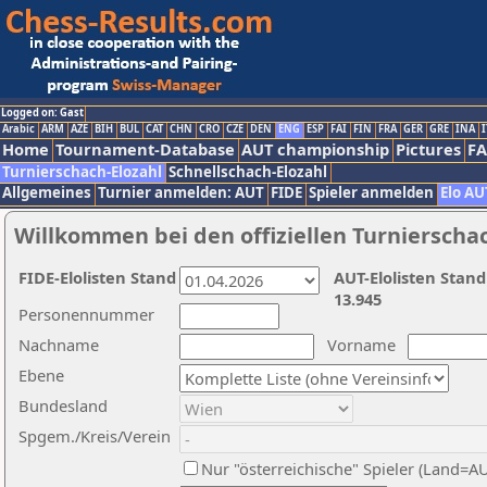
Logged on: Gast
Arabic
ARM
AZE
BIH
BUL
CAT
CHN
CRO
CZE
DEN
ENG
ESP
FAI
FIN
FRA
GER
GRE
INA
I
Home
Tournament-Database
AUT championship
Pictures
F
Turnierschach-Elozahl
Schnellschach-Elozahl
Allgemeines
Turnier anmelden: AUT
FIDE
Spieler anmelden
Elo AU
Willkommen bei den offiziellen Turnierscha
FIDE-Elolisten Stand
AUT-Elolisten Stand
13.945
Personennummer
Nachname
Vorname
Ebene
Bundesland
Spgem./Kreis/Verein
Nur "österreichische" Spieler (Land=A