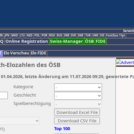
Servert
TA
JPN
MKD
LTU
NED
POL
POR
ROU
RUS
SRB
SVK
SWE
TUR
UKR
VIE
FontSize:11pt
AQ
Online Registration
Swiss-Manager
ÖSB
FIDE
T
Elo Vorschau
Elo FIDE
ch-Elozahlen des ÖSB
 01.04.2026, letzte Änderung am 11.07.2026 09:29, gewertete P
Kategorie
Geschlecht
Spielberechtigung
Top 100
UT)