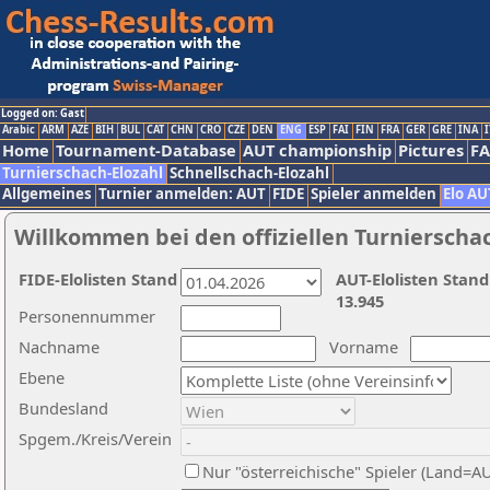
Logged on: Gast
Arabic
ARM
AZE
BIH
BUL
CAT
CHN
CRO
CZE
DEN
ENG
ESP
FAI
FIN
FRA
GER
GRE
INA
I
Home
Tournament-Database
AUT championship
Pictures
F
Turnierschach-Elozahl
Schnellschach-Elozahl
Allgemeines
Turnier anmelden: AUT
FIDE
Spieler anmelden
Elo AU
Willkommen bei den offiziellen Turnierscha
FIDE-Elolisten Stand
AUT-Elolisten Stand
13.945
Personennummer
Nachname
Vorname
Ebene
Bundesland
Spgem./Kreis/Verein
Nur "österreichische" Spieler (Land=A