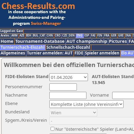
Logged on: Gast
Arabic
ARM
AZE
BIH
BUL
CAT
CHN
CRO
CZE
DEN
ENG
ESP
FAI
FIN
FRA
GER
GRE
INA
I
Home
Tournament-Database
AUT championship
Pictures
F
Turnierschach-Elozahl
Schnellschach-Elozahl
Allgemeines
Turnier anmelden: AUT
FIDE
Spieler anmelden
Elo AU
Willkommen bei den offiziellen Turnierscha
FIDE-Elolisten Stand
AUT-Elolisten Stand
13.945
Personennummer
Nachname
Vorname
Ebene
Bundesland
Spgem./Kreis/Verein
Nur "österreichische" Spieler (Land=A