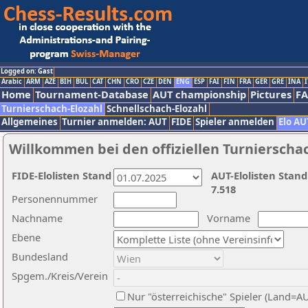
Logged on: Gast
Arabic
ARM
AZE
BIH
BUL
CAT
CHN
CRO
CZE
DEN
ENG
ESP
FAI
FIN
FRA
GER
GRE
INA
I
Home
Tournament-Database
AUT championship
Pictures
F
Turnierschach-Elozahl
Schnellschach-Elozahl
Allgemeines
Turnier anmelden: AUT
FIDE
Spieler anmelden
Elo AU
Willkommen bei den offiziellen Turnierscha
FIDE-Elolisten Stand
AUT-Elolisten Stand
7.518
Personennummer
Nachname
Vorname
Ebene
Bundesland
Spgem./Kreis/Verein
Nur "österreichische" Spieler (Land=A