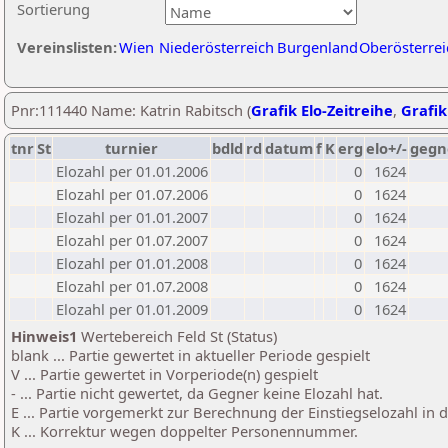
Sortierung
Vereinslisten:
Wien
Niederösterreich
Burgenland
Oberösterrei
Pnr:111440 Name: Katrin Rabitsch (
Grafik Elo-Zeitreihe
,
Grafik
tnr
St
turnier
bdld
rd
datum
f
K
erg
elo+/-
gegn
Elozahl per 01.01.2006
0
1624
Elozahl per 01.07.2006
0
1624
Elozahl per 01.01.2007
0
1624
Elozahl per 01.07.2007
0
1624
Elozahl per 01.01.2008
0
1624
Elozahl per 01.07.2008
0
1624
Elozahl per 01.01.2009
0
1624
Hinweis1
Wertebereich Feld St (Status)
blank ... Partie gewertet in aktueller Periode gespielt
V ... Partie gewertet in Vorperiode(n) gespielt
- ... Partie nicht gewertet, da Gegner keine Elozahl hat.
E ... Partie vorgemerkt zur Berechnung der Einstiegselozahl in
K ... Korrektur wegen doppelter Personennummer.