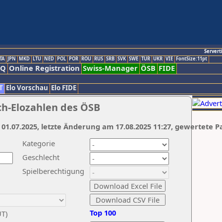
Servert
TA
JPN
MKD
LTU
NED
POL
POR
ROU
RUS
SRB
SVK
SWE
TUR
UKR
VIE
FontSize:11pt
AQ
Online Registration
Swiss-Manager
ÖSB
FIDE
T
Elo Vorschau
Elo FIDE
ch-Elozahlen des ÖSB
 01.07.2025, letzte Änderung am 17.08.2025 11:27, gewertete P
Kategorie
Geschlecht
Spielberechtigung
Top 100
UT)