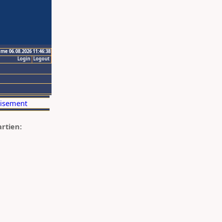
ime 06.08.2026 11:46:38
Login
Logout
artien: