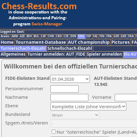
Logged on: Gast
Arabic
ARM
AZE
BIH
BUL
CAT
CHN
CRO
CZE
DEN
ENG
ESP
FAI
FIN
FRA
GER
GRE
INA
I
Home
Tournament-Database
AUT championship
Pictures
F
Turnierschach-Elozahl
Schnellschach-Elozahl
Allgemeines
Turnier anmelden: AUT
FIDE
Spieler anmelden
Elo AU
Willkommen bei den offiziellen Turnierscha
FIDE-Elolisten Stand
AUT-Elolisten Stand
13.945
Personennummer
Nachname
Vorname
Ebene
Bundesland
Spgem./Kreis/Verein
Nur "österreichische" Spieler (Land=A