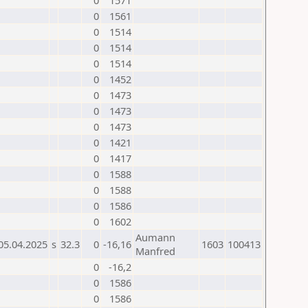
0
1571
0
1561
0
1514
0
1514
0
1514
0
1452
0
1473
0
1473
0
1473
0
1421
0
1417
0
1588
0
1588
0
1586
0
1602
Aumann
05.04.2025
s
32.3
0
-16,16
1603
100413
Manfred
0
-16,2
0
1586
0
1586