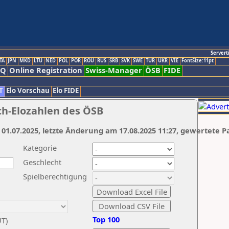
Servert
TA
JPN
MKD
LTU
NED
POL
POR
ROU
RUS
SRB
SVK
SWE
TUR
UKR
VIE
FontSize:11pt
AQ
Online Registration
Swiss-Manager
ÖSB
FIDE
T
Elo Vorschau
Elo FIDE
ch-Elozahlen des ÖSB
 01.07.2025, letzte Änderung am 17.08.2025 11:27, gewertete P
Kategorie
Geschlecht
Spielberechtigung
Top 100
UT)