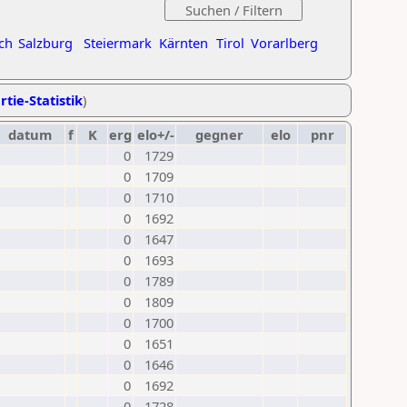
ch
Salzburg
Steiermark
Kärnten
Tirol
Vorarlberg
rtie-Statistik
)
datum
f
K
erg
elo+/-
gegner
elo
pnr
0
1729
0
1709
0
1710
0
1692
0
1647
0
1693
0
1789
0
1809
0
1700
0
1651
0
1646
0
1692
0
1728