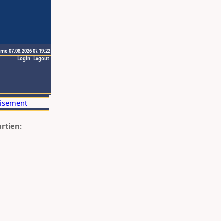
ime 07.08.2026 07:19:22
Login
Logout
artien: