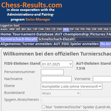
Logged on: Gast
Arabic
ARM
AZE
BIH
BUL
CAT
CHN
CRO
CZE
DEN
ENG
ESP
FAI
FIN
FRA
GER
GRE
INA
I
Home
Tournament-Database
AUT championship
Pictures
F
Turnierschach-Elozahl
Schnellschach-Elozahl
Allgemeines
Turnier anmelden: AUT
FIDE
Spieler anmelden
Elo AU
Willkommen bei den offiziellen Turnierscha
FIDE-Elolisten Stand
AUT-Elolisten Stand
7.518
Personennummer
Nachname
Vorname
Ebene
Bundesland
Spgem./Kreis/Verein
Nur "österreichische" Spieler (Land=A