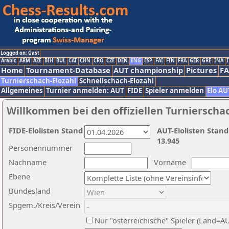
Logged on: Gast
Arabic
ARM
AZE
BIH
BUL
CAT
CHN
CRO
CZE
DEN
ENG
ESP
FAI
FIN
FRA
GER
GRE
INA
I
Home
Tournament-Database
AUT championship
Pictures
F
Turnierschach-Elozahl
Schnellschach-Elozahl
Allgemeines
Turnier anmelden: AUT
FIDE
Spieler anmelden
Elo AU
Willkommen bei den offiziellen Turnierscha
FIDE-Elolisten Stand
AUT-Elolisten Stand
13.945
Personennummer
Nachname
Vorname
Ebene
Bundesland
Spgem./Kreis/Verein
Nur "österreichische" Spieler (Land=A