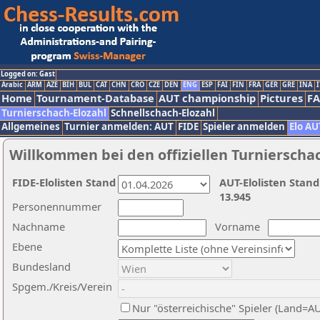
Logged on: Gast
Arabic
ARM
AZE
BIH
BUL
CAT
CHN
CRO
CZE
DEN
ENG
ESP
FAI
FIN
FRA
GER
GRE
INA
I
Home
Tournament-Database
AUT championship
Pictures
F
Turnierschach-Elozahl
Schnellschach-Elozahl
Allgemeines
Turnier anmelden: AUT
FIDE
Spieler anmelden
Elo AU
Willkommen bei den offiziellen Turnierscha
FIDE-Elolisten Stand
AUT-Elolisten Stand
13.945
Personennummer
Nachname
Vorname
Ebene
Bundesland
Spgem./Kreis/Verein
Nur "österreichische" Spieler (Land=A