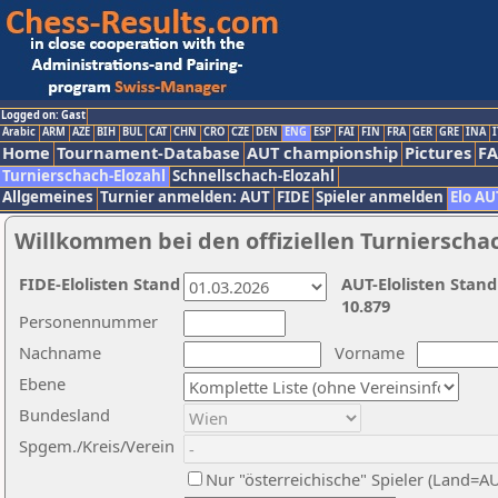
Logged on: Gast
Arabic
ARM
AZE
BIH
BUL
CAT
CHN
CRO
CZE
DEN
ENG
ESP
FAI
FIN
FRA
GER
GRE
INA
I
Home
Tournament-Database
AUT championship
Pictures
F
Turnierschach-Elozahl
Schnellschach-Elozahl
Allgemeines
Turnier anmelden: AUT
FIDE
Spieler anmelden
Elo AU
Willkommen bei den offiziellen Turnierscha
FIDE-Elolisten Stand
AUT-Elolisten Stand
10.879
Personennummer
Nachname
Vorname
Ebene
Bundesland
Spgem./Kreis/Verein
Nur "österreichische" Spieler (Land=A