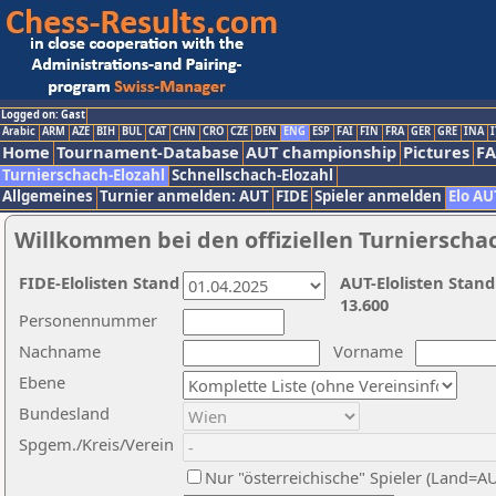
Logged on: Gast
Arabic
ARM
AZE
BIH
BUL
CAT
CHN
CRO
CZE
DEN
ENG
ESP
FAI
FIN
FRA
GER
GRE
INA
I
Home
Tournament-Database
AUT championship
Pictures
F
Turnierschach-Elozahl
Schnellschach-Elozahl
Allgemeines
Turnier anmelden: AUT
FIDE
Spieler anmelden
Elo AU
Willkommen bei den offiziellen Turnierscha
FIDE-Elolisten Stand
AUT-Elolisten Stand
13.600
Personennummer
Nachname
Vorname
Ebene
Bundesland
Spgem./Kreis/Verein
Nur "österreichische" Spieler (Land=A