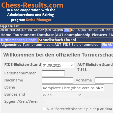
Logged on: Gast
Arabic
ARM
AZE
BIH
BUL
CAT
CHN
CRO
CZE
DEN
ENG
ESP
FAI
FIN
FRA
GER
GRE
INA
I
Home
Tournament-Database
AUT championship
Pictures
F
Turnierschach-Elozahl
Schnellschach-Elozahl
Allgemeines
Turnier anmelden: AUT
FIDE
Spieler anmelden
Elo AU
Willkommen bei den offiziellen Turnierscha
FIDE-Elolisten Stand
AUT-Elolisten Stand
7.518
Personennummer
Nachname
Vorname
Ebene
Bundesland
Spgem./Kreis/Verein
Nur "österreichische" Spieler (Land=A