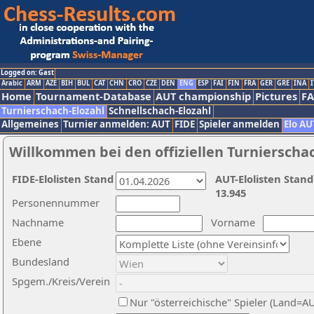
Logged on: Gast
Arabic
ARM
AZE
BIH
BUL
CAT
CHN
CRO
CZE
DEN
ENG
ESP
FAI
FIN
FRA
GER
GRE
INA
I
Home
Tournament-Database
AUT championship
Pictures
F
Turnierschach-Elozahl
Schnellschach-Elozahl
Allgemeines
Turnier anmelden: AUT
FIDE
Spieler anmelden
Elo AU
Willkommen bei den offiziellen Turnierscha
FIDE-Elolisten Stand
AUT-Elolisten Stand
13.945
Personennummer
Nachname
Vorname
Ebene
Bundesland
Spgem./Kreis/Verein
Nur "österreichische" Spieler (Land=A