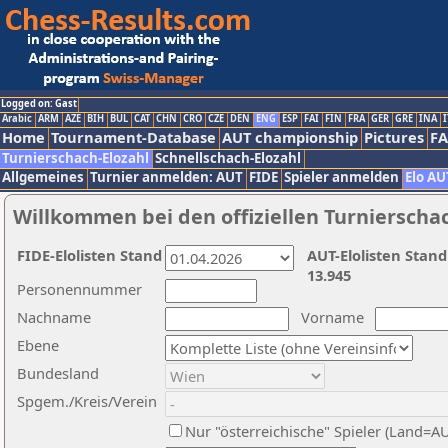
Logged on: Gast
Arabic
ARM
AZE
BIH
BUL
CAT
CHN
CRO
CZE
DEN
ENG
ESP
FAI
FIN
FRA
GER
GRE
INA
I
Home
Tournament-Database
AUT championship
Pictures
F
Turnierschach-Elozahl
Schnellschach-Elozahl
Allgemeines
Turnier anmelden: AUT
FIDE
Spieler anmelden
Elo AU
Willkommen bei den offiziellen Turnierscha
FIDE-Elolisten Stand
AUT-Elolisten Stand
13.945
Personennummer
Nachname
Vorname
Ebene
Bundesland
Spgem./Kreis/Verein
Nur "österreichische" Spieler (Land=A