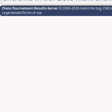
Chess-Tournament-Results-Server
© 2006-2026 Heinz Herzog
, CMS-
Legal details/Terms of use