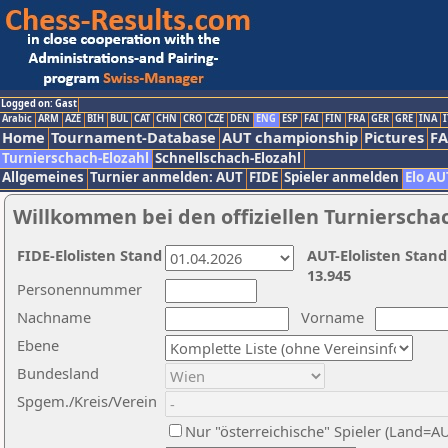
Logged on: Gast
Arabic
ARM
AZE
BIH
BUL
CAT
CHN
CRO
CZE
DEN
ENG
ESP
FAI
FIN
FRA
GER
GRE
INA
I
Home
Tournament-Database
AUT championship
Pictures
F
Turnierschach-Elozahl
Schnellschach-Elozahl
Allgemeines
Turnier anmelden: AUT
FIDE
Spieler anmelden
Elo AU
Willkommen bei den offiziellen Turnierscha
FIDE-Elolisten Stand
AUT-Elolisten Stand
13.945
Personennummer
Nachname
Vorname
Ebene
Bundesland
Spgem./Kreis/Verein
Nur "österreichische" Spieler (Land=A