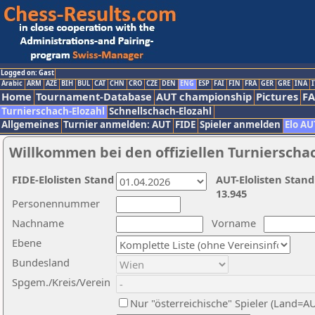
Logged on: Gast
Arabic
ARM
AZE
BIH
BUL
CAT
CHN
CRO
CZE
DEN
ENG
ESP
FAI
FIN
FRA
GER
GRE
INA
I
Home
Tournament-Database
AUT championship
Pictures
F
Turnierschach-Elozahl
Schnellschach-Elozahl
Allgemeines
Turnier anmelden: AUT
FIDE
Spieler anmelden
Elo AU
Willkommen bei den offiziellen Turnierscha
FIDE-Elolisten Stand
AUT-Elolisten Stand
13.945
Personennummer
Nachname
Vorname
Ebene
Bundesland
Spgem./Kreis/Verein
Nur "österreichische" Spieler (Land=A